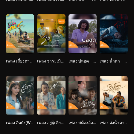
เพลง เสี่ยงตาน้อย – อี๊ด โปงลางสะออน : เซิ้ง Music Story จักรวาลไทบ้าน
เพลง วาระเมิดใจ – บอย พนมไพร : เซิ้ง Music Story จักรวาลไทบ้าน
เพลง บ่ลอด – ศาล สานศิลป์ OST.ไทบ้านเดอะซีรีส์
เพลง น้ำตา – ปรีชา ปัดภัย x กระต่าย พรรณนิภา : เซิ้ง Music Story จักรวาลไทบ้าน
เพลง อีหยัง(Why) – ฐา ขนิษ : เซิ้ง Music Story จักรวาลไทบ้าน
เพลง อยู่ผู้เดียวให้ชิน – ดิด คิตตี้ : เซิ้ง Music Story จักรวาลไทบ้าน
เพลง บ่ต้องอ้อนวอน – ศาล สานศิลป์ : เซิ้ง Music
เพลง จ่งน้ำตาไว้ถ่าฮั่ว – ดิด คิตตี้ : เซิ้ง Music