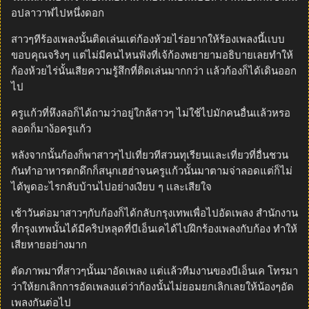
อปลาวาฬไปหนึ่งดอก
สาวๆทีร้องเพลงนั้นติดเล่นเเต่ก้องห้วยไร่อยากให้ร้องเพลงนี้เเบบ
ขอบคุณจริงๆ แต่ไม่มีคนไหนฟังที่เจ้ก้องพยายามอธิบายเลยทำให้
ก้องห้วยไร่นั้นเสียความรู้สึกที่ติดเล่นมากกว่า เเล้วก้องก็ได้เดินออก
ไป
ครูแก้วที่หึงลอก็ได้ถามว่าอยู่ใกล้สาวๆ ไม่ใช้ไปมักคนอื่นเเล้วหรอ
ลอดก็มาง้อครูแก้ว
หลังจากนั้นก้องก็พาสาวๆไปเที่ยวทีสวนทุเรียนและเที่ยวที่อื่นชวน
กันทำอาหารตกดึกก็สนุกเฮฮ่าจนครูแก้วนั้นมาตามจ่าลอดแต่ก็ไม่
ได้พูดอะไรกลับบ้านไปอย่างเงียบ ๆ เเละเสียใจ
เช้าวันต่อมาสาวๆกับก้องก็ได้กลับกรุงเทพเพื่อไปอัดเพลง สำนักงาน
ที่กรุงเทพนั้นได้มีคริปหลุดที่บีเอ็นเคได้ไปฝึกร้องเพลงกับก้อง ทำให้
เสียหายอย่างมาก
ตัดภาพมาที่สาวๆนั้นมาอัดเพลง แต่เเล้วทีมงานของบีเอ็นเค โทรมา
ว่าให้ยกเลิกการอัดเพลงแต่ว่าก้องนั้นไม่ยอมยกเลิกเลยให้น้องๆอัด
เพลงกันต่อไป