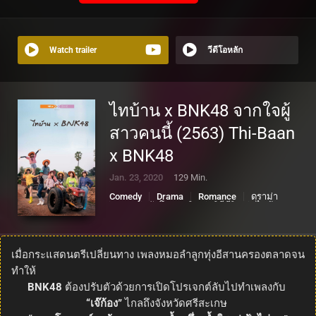
Watch trailer
วีดีโอหลัก
ไทบ้าน x BNK48 จากใจผู้
สาวคนนี้ (2563) Thi-Baan
x BNK48
Jan. 23, 2020
129 Min.
Comedy
Drama
Romance
ดราม่า
ตลก
รักโรแมนติก
วิถีชีวิต
ไทบ้าน
เมื่อกระแสดนตรีเปลี่ยนทาง เพลงหมอลำลูกทุ่งอีสานครองตลาดจน
ทำให้
BNK48
ต้องปรับตัวด้วยการเปิดโปรเจกต์ลับไปทำเพลงกับ
“เจ๊ก้อง”
ไกลถึงจังหวัดศรีสะเกษ