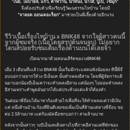
“เนย, โมบายล์, แก้ว, ตาหวาน, น้ำหนึ่ง, น้ำใส, ปูเป้, ไข่มุก”
จึงต้องปรับตัวเพื่อเรียนรู้วัฒนธรรมไทบ้าน โดยมี
“จาลอด ออนเดอะร็อก”
มาช่วยเป็นพี่เลี้ยงด้วยอีกแรง
รีวิวเนื้อเรื่องไทบ้าน x BNK48 จากใจผู้สาวคนนี้
จากผู้ชมจริง (เนื้อโดยสรุปต้นจนจบ) ไม่อยาก
โดนสปอยรับชมเต็มเรื่องด้านบนได้เลยจ้า
เปิดฉากมาด้วยคอนเสิร์ตของวงBNK48
เมื่อ 3 เดือนที่เเเล้ววง BNK48 นั้นเริ่มมีกระแสคนฟังน้อยลง ทีนี้พี่จ๊
อบบอกว่าอยากให้วง บีเอ็นเค นั้นทำเพลงอีสาน โดยพี่ผู้จัดการเเดิ
นมาบอกน้องบีเอ็นเคว่าจะทำเพลงอีสาน เเต่น้องๆ ไม่ยอมทำเพลง
อีสานเพราะคำพูดมันยากได้เเต่ประท้วงเเต่เเล้วก็ต้องทำ
วันต่อมาพี่จ๊อบได้มาหาก้องห้วยไร่เพื่อที่จะให้ทำเพลงเเต่ว่ามีเงิน
เเค่ หนึ่งล้านบ้าน ก้องที่ยินดีเลยขอเพิ่มเป็นสี่ล้านเเต่ทางพี่จ๊อบ ขอ
ต่อ 2.5ล้านบาท เเเต่ก้องมัดมือชกบอกว่า สามล้านบาท
หลังจากนั้นสาวๆ วงบีเอ็นเคเดินทางไปที่ภาคอีสานเเต่ที่พักของ