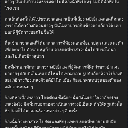
สาวๆ นั้นเป็นบ้านไม่ธรรมดาไม่มีห้องน้ำที่เริ่ดหรู ไม่มีที่พักที่เป็น
โรงเเรม
ตกเย็นก้องนั้นได้ไปชวนจ่าลอดมาเป็นพี่เลี้ยงวงบีเอ็นเคลอดก็ตกลง
เพราะได้ค่าจ้างดีส่วนสาวๆ นั้นไม่สามารถกินข้าวลาบก้อยได้ เลย
บอกพี่ผู้จัดการออกไปซื้อให้
ตื่นเช้ามาจ่าลอดก็ได้มาหาสาวๆที่ห้องนอนเพื่อมาปลุก เเละเเนะตัว
เพื่อจะพาไปทั่วรอบหมู่บ้าน จ่าลอดที่พาสาวๆนั้นไปกับรถไถ่นา
เเละไปเกี่ยวข้าวสูปลา
มืดที่ผ่านมาทักทายสาวๆวงบีเอ็นเค พี่ผู้จัดการที่คิดว่าชาวบ้านจะ
มาถ่ายรูปกับบีเอ็นเคเเต่ที่ไหนได้เขามาถ่ายรูปกับก้องห้วยไร่ก้องที่
สอนวิธีการร้องเพลงด้วยคีย์โน๊ต เอ๊อะ ก้องมาหาเทปรุ่นของตัวเอง
สมัยตอนหนุ่ม ๆ
ก้องที่หาเนื้อเพลงว่า โดดดีด่ง ซึ่งน้องๆนั้นยังไม่เข้าใจว่าต้องร้อง
เพลงยังไง มืดที่มาบอกลอดว่าเป็นสาวๆวงบีเอ็นเค ทำให้ครูแก้วนั้น
หึง ก้องก็ได้มาสอนร้องเพลงสาวๆ อีกครั้ง
ก้องนั้นก็จะพาสาวๆไปอัดเพลงที่กรุงเทพฯ ลอดที่พยายามจับมือ