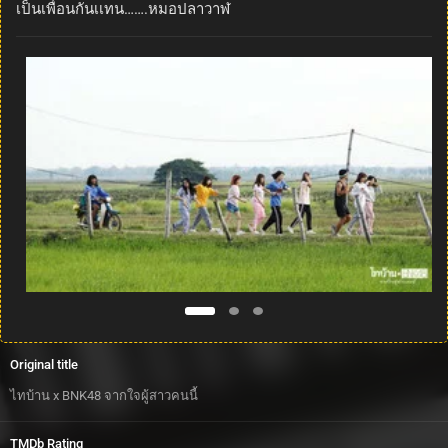
เป็นเพื่อนกันเเทน…….หมอปลาวาฬ
Original title
ไทบ้าน x BNK48 จากใจผู้สาวคนนี้
TMDb Rating