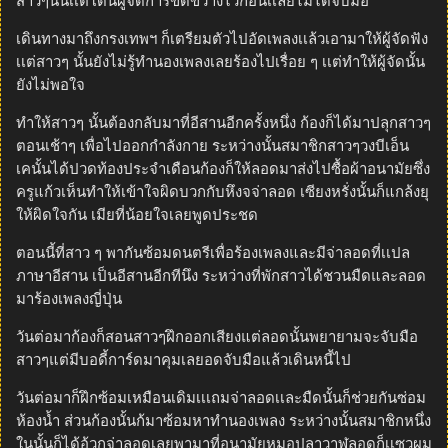
สาวๆนั้นเเต่โดนผู้จัดการขัดขวางไว้ก่อนเเลยไม่ได้จับมือ
เดินทางมาถึงกรงเทพฯ ก็เตรียมตัวไปอัดเพลงเเล้วเอามาให้ผู้จัดฟัง
เเต่สาวๆ นั้นยังไม่รู้ทำนองเพลงเลยร้องไปเรื่อย ๆ เเต่ทำให้ผู้จัดนั้น
ยังไม่พอใจ
ทำให้สาวๆ นั้นต้องกลับมาที่อีสานอีกครั้งหนึ่ง ก้องก็ได้มาปลุกสาวๆ
ตอนเช้าๆ เพื่อไปออกกำลังกาย ระหว่างนั้นสมาชิกสาวๆวงบีเอ็น
เคนั้นได้ปวดท้องประจำเดือนก้องก็ให้ลอดมาส่งไปซื้อผ้าอนามัยซึ่ง
ครูแก้วเห็นทำให้เข้าใจผิดบวกกับหึงจจ่าลอด เซียงหรั่งนั้นก็แกล้งยุ
ให้ผิดใจกัน เมียที่น้อยใจเลยพูดประชด
ตอนนี้ที่สาว ๆ พากันซ้อมดนตรีเพื่อร้องเพลงและมีจ่าลอดที่เเปล
ภาษาอีสาน เป็นอีสานอีกทีนึง ระหว่างที่พักสาวได้ชวนมืดและลอด
มาร้องเพลงญี่ปุ่น
วันต่อมาก้องก็สอนสาวๆฝึกออกเสียงแต่ลอดนั้นพยายามจะจับมือ
สาวๆแต่มีบอดี้การ์ดมาคุมเลยอดจับมือแล้วเดินหนี้ไป
วันต่อมาก็ฝึกซ้อมเหมือนเดิมเเเถมจ่าลอดเเละมืดนั้นก็ช่วยกันซ่อม
ห้องน้ำ ส่วนก้องนั้นก้มาซ้อมหาทำนองเพลง ระหว่างนั้นสมาชิกหนึ่ง
ในนั้นก็ได้อ้วกจ่าลอดเลยพามาที่อนามัยหมอปลาวาฬลอดก็เเซวผม