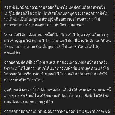
ลอดที่เรียกมืดมาถามว่าปล่อยคริปทำไมเเต่มืดนั้นติดเล่นทำเป็น
ไม่รู้ไม่ชี้ลอดก็ได้ว่ามืด มืดที่เสียใจกับคำพูดของจ่าลอดที่ว่ามึงไม่
น่าเกิดมาเป็นน้องกูเลย ส่วนผู้จัดก็ออกมาขอโทษสาวๆ ว่าไม่
สามารถปล่อยโปรเจคออกมา แล้วมีกระแสดราม่า
ไปรษณีย์ได้มาส่งจดหมายนั้นก็คือ บัตรเข้าไปดูสาวๆบีเเอ็นเค ครู
แก้วที่อนุญาตให้จ่าลอดไป จ่าลอดเลยไปตามี่ชวนกับมืด เเต่ก็มีคน
โทรมาบอกว่าคอนเสิร์ตนั้นถูกยกเลิกไปแล้วทำให้ไม่ได้ไปดู
คอนเสิร์ต
จ่าลอดกับมืดที่ขึ้นรถไฟมาเเล้วเเต่ก็ต้องนั่งรถไฟกลับบ้านอีกครั้ง
เพราะไม่ได้ไปสาวๆ นั้นก็ได้เเยกทางไปพักผ่อน จนสุดท้ายเเล้วได้
โอกาสกลับมาร้องเพลงที่เคยอัดไว้ โปรเจคได้กลับมาทำต่อทำให้
สาวๆๆนั้นดีใจกันยกใหญ่
สุดท้ายเเล้วสาวๆ ก็ได้ปล่อยเพลงไปเเล้วทำให้เเฟนคลับชอบเพลงนี้
มาก ๆ เเต่สุดท้ายก็ไม่ได้ร้องเพลงทีปล่อยไปเพราะสังกัดไม่ให้ร้อง
เเถมยังต้องลบออกจากยูทูปอีก
ฉากสุดท้ายตัดภาพมาที่หมอปลาวาฬกับลอดมานั่งคุยยกันว่าจะขอ