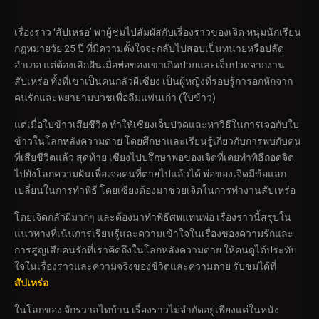
เรื่องราว ‘สัปเหร่อ’ พาผู้ชมไปสัมผัสกับเรื่องราวของเจิด หนุ่มนักเรียน
กฎหมายวัย 25 ปี ที่มีความตั้งใจจะกลับไปสอบเป็นทนายหรือปลัด
อำเภอ แต่ต้องเลิกฝันเมื่อพ่อของเขาเกิดป่วยและเจ็บปวดจากงาน
สัปเหร่อ ทั้งที่เขาเป็นคนกลัวผีเซียง เป็นผู้หญิงที่รอบรู้การอกหักจาก
คนรักและพยายามบวชเพื่อลืมแฟนเก่า (ใบข้าว)
แต่เมื่อใบข้าวเสียชีวิต ทำให้เซียงเจ็บปวดและหาวิธีในการเจอกับใบ
ข้าวในโลกหลังความตาย โดยศึกษาและเรียนรู้เกี่ยวกับการพบกับคน
ที่เสียชีวิตแล้ว สุดท้าย เซียงไปปรึกษาพ่อของเจิดที่เคยทำพิธีถอดจิต
ไปยังโลกความฝันเพื่อเจอคนที่ตายไปแล้วได้ พ่อของเจิดมีข้อแลก
เปลี่ยนในการทำพิธี โดยเซียงต้องมาช่วยเจิดในการทำงานสัปเหร่อ
โดยเจิดกลัวผีมากๆ และต้องมาทำพิธีศพแทนพ่อ เรื่องราวนี้สรุปใน
แนวทางที่เน้นการเรียนรู้และความเข้าใจในเรื่องของความรักและ
การสูญเสียคนรักที่เราคิดถึงในโลกหลังความตาย ให้คนดูได้ประทับ
ใจในเรื่องราวและความจริงของชีวิตและความตาย รับชมได้ที่
สัปเหร่อ
ในโลกของ จักรวาลไทบ้าน เรื่องราวไม่จำกัดอยู่เพียงแค่ในหนัง