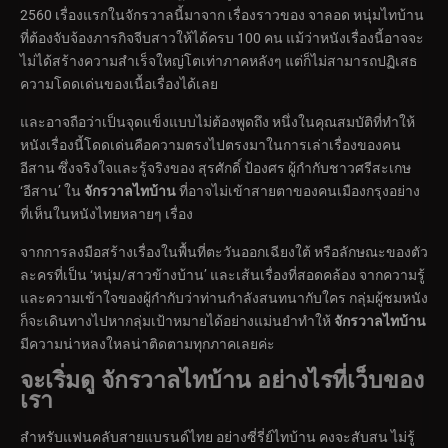
2560 เรื่องแรกในจักรวาลนี้มาจาก เรื่องราวของ จาลอด หนุ่มไทบ้าน
ที่ต้องจับจ้องภารกิจจีบสาวให้ได้ครบ 100 คน แม้ว่าหนังเรื่องนี้อาจจะ
ไม่ได้สร้างความสำเร็จใหญ่โตเท่าภาคหลังๆ แต่ก็ไม่สามารถปฏิเสธ
ความโดดเด่นของเนื้อเรื่องได้เลย
และอาจถือว่าเป็นจุดแข็งแบบไม่ต้องพูดถึง หนึ่งในคุณสมบัติที่ทำให้
หนังเรื่องนี้โดดเด่นคือความตรงไปตรงมาในการเล่าเรื่องของคน
อีสาน ซึ่งจริงใจและรู้จริงของ สุรศักดิ์ ป้องศร ผู้กำกับชาวศรีสะเกษ
‘อีสาน’ ใน
จักรวาลไทบ้าน
ที่อาจไม่เข้าสายตาของคนเมืองกรุงอย่าง
ที่เห็นในหนังไทยหลายๆ เรื่อง
จากการลงมือสร้างเรื่องในพื้นที่ตะวันออกเฉียงใต้ หรือลักษณะของตัว
ละครที่เป็น ‘หนุ่ม/สาวข้างบ้าน’ และเส้นเรื่องที่สอดคล้อง จากความรู้
และความเข้าใจของผู้กำกับว่าท่านกำลังสนทนากับใคร กลุ่มผู้ชมหนัง
ก็จะเดินทางไปหากลุ่มเป้าหมายได้อย่างแม่นยำทำให้
จักรวาลไทบ้าน
มีความน่าหลงใหลน่าติดตามทุกภาคเลยค่ะ
จะเริ่มดู จักรวาลไทบ้าน อย่างไรที่เว็บของ
เรา
สำหรับแฟนคลับสายแบรนด์ไทย อย่างซี่รี่ย์ไทบ้าน คงจะสับสน ไม่รู้