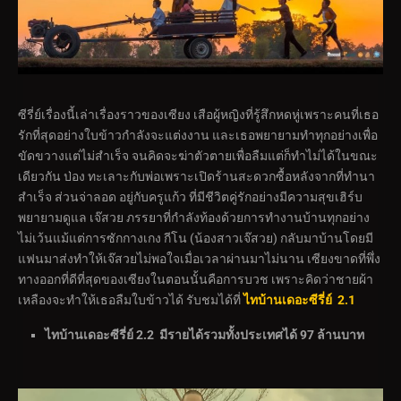
ซีรี่ย์เรื่องนี้เล่าเรื่องราวของเซียง เสือผู้หญิงที่รู้สึกหดหู่เพราะคนที่เธอ
รักที่สุดอย่างใบข้าวกำลังจะแต่งงาน และเธอพยายามทำทุกอย่างเพื่อ
ขัดขวางแต่ไม่สำเร็จ จนคิดจะฆ่าตัวตายเพื่อลืมแต่ก็ทำไม่ได้ในขณะ
เดียวกัน ป่อง ทะเลาะกับพ่อเพราะเปิดร้านสะดวกซื้อหลังจากที่ทำนา
สำเร็จ ส่วนจ่าลอด อยู่กับครูแก้ว ที่มีชีวิตคู่รักอย่างมีความสุขเฮิร์บ
พยายามดูแล เจ๊สวย ภรรยาที่กำลังท้องด้วยการทำงานบ้านทุกอย่าง
ไม่เว้นแม้แต่การซักกางเกง กีโน (น้องสาวเจ๊สวย) กลับมาบ้านโดยมี
แฟนมาส่งทำให้เจ๊สวยไม่พอใจเมื่อเวลาผ่านมาไม่นาน เซียงขาดที่พึ่ง
ทางออกที่ดีที่สุดของเซียงในตอนนั้นคือการบวช เพราะคิดว่าชายผ้า
เหลืองจะทำให้เธอลืมใบข้าวได้ รับชมได้ที่
ไทบ้านเดอะซีรี่ย์ 2.1
ไทบ้านเดอะซีรี่ย์ 2.2 มีรายได้รวมทั้งประเทศได้ 97 ล้านบาท