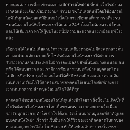
หากคุณต้องการที่จะเข้าชมอย่าง
จักรวาลไทบ้าน
ที่หน้าเว็บไซต์ของ
เราคุณเพียงเลือกเชื่อมต่อง่ายๆ ผ่าน LINK ได้เลยทันทีโดยใช้อุปกรณ์
ไอทีได้ทุกชนิดขอแค่มีอินเทอร์เน็ตในการเชื่อมต่อก็สามารถที่จะรับ
ชมหนังออนไลน์ที่เว็บของเราได้ตลอด 24ชั่วโมง ไม่ต้องดาวน์โหลด
แอปให้เสียเวลา ทำให้ผู้ชมในยุคนี้มีความสะดวกสบายเหมือนดูที่โรง
หนัง
เลือกชมได้โดยไม่เสียค่าบริการระบบเสถียรตลอดไม่มีสะดุดกลางคั่น
อย่างแน่นอนค่ะ เพราะเว็บไซต์หนังออนไลน์ของเราได้ผ่านการ
รับรองจากหลายประเทศไม่มีการละเมิดลิขสิทธิ์หนังอย่างแน่นอน ชม
ฟรีๆ ได้แบบยาวๆ และเรามีการพัฒนาระบบหลังบ้านอยู่ตลอดโดย
ไม่มีการปิดปรับปรุงเว็บออนไลน์ได้ทั้งปี พร้อมมีช่องแสดงความคิด
เห็นที่เราเตรียมไว้ให้สำหรับสมาชิกทุกคนได้เสนอไอเดียที่ต้องการ
เราเห็นทุกความสำคัญพร้อมแก้ไขให้ดีที่สุด
หากคุณไม่ชอบเว็บหนังออนไลน์ที่ดูแล้วเข้าใจยาก สิ่งนี้จะไม่เกิดขึ้นที่
เว็บไซต์ออนไลน์ของเราโดยเด็ดขาดเพราะเราออกแบบเว็บเพื่อน
รองรับทุกช่วงอายุทำให้เข้าใจได้ง่าย จัดเป็นหมวดหมู่และที่สำคัญเลย
อัปเดตหนังใหม่ๆ เร็วกว่าเว็บอื่น ทำให้รีวิวของเราติดตลาดไปทุกช่อง
ทาง และถูกกล่าวถึงไปในเชิงบวก ทำให้แฟนคลับต่างวางใจเพราะ