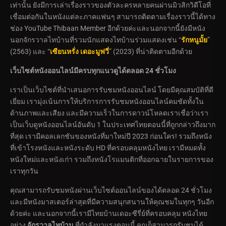
เท่านั้น ยังมีการเล่าเรื่องราวของตัวละครหลายคนผ่านมิวสิกวิดีโอที่
เชื่อมต่อกันในหนังแต่ละภาคแฟนๆ สามารถติดตามเรื่องราวนี้ได้ทาง
ช่อง YouTube Thibaan Member อีกด้วยค่ะและนอกจากนี้ยังมีหนัง
นอกจักรวาลไทบ้านที่รวมนักแสดงไทบ้านร่วมแสดงเช่น “
รักหนูมั้ย
”
(2563) และ “
เซียนหรั่ง เดอะมูฟวี่
” (2023) ที่น่าติดตามอีกด้วย
เว็บไซต์หนังออนไลน์มีครบทุกแนวดูได้ตลอด 24 ชั่วโมง
เราเป็นเว็บไซต์ที่นำเสนอการรับชมหนังออนไลน์ โดยมีคุณสมบัติที่ดี
เยี่ยม เรามุ่งเน้นการให้บริการการรับชมหนังออนไลน์คมชัดทั้งใน
ด้านภาพและเสียง และมีความเร็วในการดาวน์โหลดเราเชื่อว่าเรา
เป็นเว็บดูหนังออนไลน์อันดับ 1 ในประเทศไทยตอนนี้ที่ถูกกล่าวถึงมาก
ที่สุด เรามีคอลเลกชันของหนังที่มาใหม่ปี 2023 ก่อนใคร! รวมถึงหนัง
ที่เข้าโรงหนังและหนังระดับ HD ที่ครอบคลุมหนังไทย เรามีหมดทั้ง
หนังใหม่และหนังเก่า รวมถึงหนังโรแมนติกที่ออกฉายในรายการของ
เราทุกวัน
คุณสามารถรับชมหนังผ่านเว็บไซต์ออนไลน์ของได้ตลอด 24 ชั่วโมง
และมีหนังมาสเตอร์ล่าสุดที่มีความสนุกสนานให้คุณชมในทุกๆ วันอีก
ด้วยค่ะ และนอกจากนี้เรามีไทยบ้านเดอะซีรี่ย์ที่ครอบคลุม หนังไทย
อย่าง
จักรวาลไทบ้าน
ที่กำลังมาแรงตอนนี้ คุณก็สามารถรับชมได้