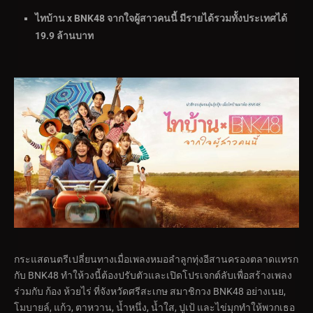
ไทบ้าน x BNK48 จากใจผู้สาวคนนี้ มีรายได้รวมทั้งประเทศได้
19.9 ล้านบาท
กระแสดนตรีเปลี่ยนทางเมื่อเพลงหมอลำลูกทุ่งอีสานครองตลาดแทรก
กับ BNK48 ทำให้วงนี้ต้องปรับตัวและเปิดโปรเจกต์ลับเพื่อสร้างเพลง
ร่วมกับ ก้อง ห้วยไร่ ที่จังหวัดศรีสะเกษ สมาชิกวง BNK48 อย่างเนย,
โมบายล์, แก้ว, ตาหวาน, น้ำหนึ่ง, น้ำใส, ปูเป้ และไข่มุกทำให้พวกเธอ