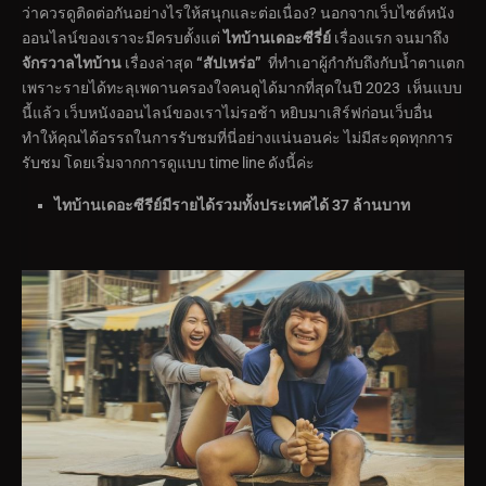
ว่าควรดูติดต่อกันอย่างไรให้สนุกและต่อเนื่อง? นอกจากเว็บไซต์หนัง
ออนไลน์ของเราจะมีครบตั้งแต่
ไทบ้านเดอะซีรี่ย์
เรื่องแรก จนมาถึง
จักรวาลไทบ้าน
เรื่องล่าสุด
“สัปเหร่อ”
ที่ทำเอาผู้กำกับถึงกับน้ำตาแตก
เพราะรายได้ทะลุเพดานครองใจคนดูได้มากที่สุดในปี 2023 เห็นแบบ
นี้แล้ว เว็บหนังออนไลน์ของเราไม่รอช้า หยิบมาเสิร์ฟก่อนเว็บอื่น
ทำให้คุณได้อรรถในการรับชมที่นี่อย่างแน่นอนค่ะ ไม่มีสะดุดทุกการ
รับชม โดยเริ่มจากการดูแบบ time line ดังนี้ค่ะ
ไทบ้านเดอะซีรีย์มีรายได้รวมทั้งประเทศได้ 37 ล้านบาท