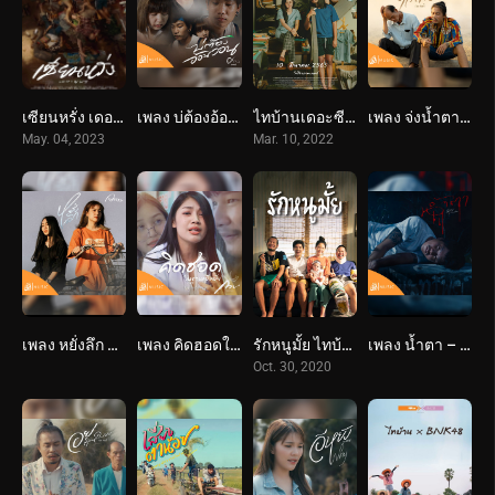
เซียนหรั่ง เดอะมูฟวี่ (2566) Best Friends Forever
เพลง บ่ต้องอ้อนวอน – ศาล สานศิลป์ : เซิ้ง Music
ไทบ้านเดอะซีรีส์ หมอปลาวาฬ (2065) Thi Baan The Series: Moh Pla Wan
เพลง จ่งน้ำตาไว้ถ่าฮั่ว – ดิด คิตตี้ : เซิ้ง Music
May. 04, 2023
Mar. 10, 2022
เพลง หยั่งลึก – อัน พิไลพร : เซิ้ง Music Story จักรวาลไทบ้าน
เพลง คิดฮอดในฐานะอีหยัง – กวาง จิรพรรณ : เซิ้ง Music Story จักรวาลไทบ้าน-หมอปลาวาฬ
รักหนูมั้ย ไทบ้าน (2563) Call Me Daddy
เพลง น้ำตา – ปรีชา ปัดภัย x กระต่าย พรรณนิภา : เซิ้ง Music Story จักรวาลไทบ้าน
Oct. 30, 2020