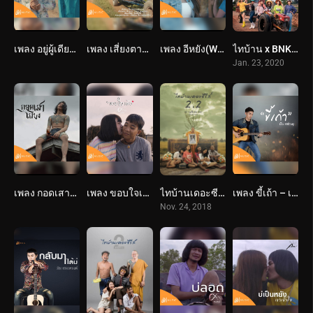
เพลง อยู่ผู้เดียวให้ชิน – ดิด คิตตี้ : เซิ้ง Music Story จักรวาลไทบ้าน
เพลง เสี่ยงตาน้อย – อี๊ด โปงลางสะออน : เซิ้ง Music Story จักรวาลไทบ้าน
เพลง อีหยัง(Why) – ฐา ขนิษ : เซิ้ง Music Story จักรวาลไทบ้าน
ไทบ้าน x BNK48 จากใจผู้สาวคนนี้ (2563) Thi-Baan x BNK48
Jan. 23, 2020
เพลง กอดเสาเถียง – ปรีชา ปัดภัย : เซิ้ง Music Story จักรวาลไทบ้าน
เพลง ขอบใจเด้อ – ศาล สานศิลป์ : เซิ้ง Music OST.ไทบ้านเดอะซีรีส์
ไทบ้านเดอะซีรีส์ 2.2 / Part 2 (2561) Thi Baan The Series 2.2
เพลง ขี้เถ้า – เบ็น ศรัณยู :เซิ้ง Music Story ไทบ้านเดอะซีรีส์
Nov. 24, 2018