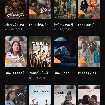
เซียนหรั่ง เดอะมูฟวี่ (2566) Best Friends Forever
เพลง บ่ต้องอ้อนวอน – ศาล สานศิลป์ : เซิ้ง Music
ไทบ้านเดอะซีรีส์ หมอปลาวาฬ (2065) Thi Baan The Series: Moh Pla Wan
เพลง หยั่งลึก – อัน พิไลพร : เซิ้ง Music Story จักรวาลไทบ้าน
May. 04, 2023
Mar. 10, 2022
เพลง คิดฮอดในฐานะอีหยัง – กวาง จิรพรรณ : เซิ้ง Music Story จักรวาลไทบ้าน-หมอปลาวาฬ
รักหนูมั้ย ไทบ้าน (2563) Call Me Daddy
เพลง น้ำตา – ปรีชา ปัดภัย x กระต่าย พรรณนิภา : เซิ้ง Music Story จักรวาลไทบ้าน
เพลง อยู่ผู้เดียวให้ชิน – ดิด คิตตี้ : เซิ้ง Music Story จักรวาลไทบ้าน
Oct. 30, 2020