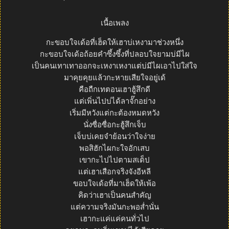
เนื้อเพลง
กะขอบใจเด้อที่เฮ็ดให้เฮาบ่เหงามาช่วงหนึ่ง
กะขอบใจเด้อถ้อยคำซึ้งซึ้งที่ปลอบใจยามบ่มีไผ
เป็นคนเทาเทาออกจะเหงาเหงาแต่บ่มีไผเอาไปใส่ใจ
มาคุยคุยแล้วกะหายเสียใจอยู่เด้
คือถืกเทตอนเฮาฮู้สึกดี
แต่เพิ่นไปบ่ได้ลาจั๊กอย่าง
เริ่มมีหวังแต่กะต้องหมดหวัง
นั่งซื่อซื่อกะฮู้สึกเจ็บ
เจ็บบ่เคยจำย้อนว่าใจง่าย
พอสิฮักไผกะใจอักเสบ
เขากะไปไปตามสเต็ป
แต่เฮาเสือกจริงจังอีหลี
ขอบใจเด้อที่มาเฮ็ดให้เพ้อ
คิดว่าเฮาเป็นคนสำคัญ
แต่ความจริงมันกะพอส่ำนั่น
เฮากะแค่แค่คนทั่วไป