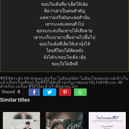
ขอบใจเด้อที่มาเฮ็ดให้เพ้อ
คิดว่าเฮาเป็นคนสำคัญ
แต่ความจริงมันกะพอส่ำนั่น
เฮากะแค่แค่คนทั่วไป
คุยจบกะลบถิ่มเขาบ่ได้เสียดาย
เฮากะเก็บเอามาปลื้มอ่านไปยิ้มไป
ขอบใจเด้อที่เฮ็ดให้เฮานั่งไห้
โดยที่โตบ่ได้คิดหยัง
จั่งได๋กะขอบใจเด้อ เฮ้อ
ขอบใจโตอีหลี
ซีรีส์ชัดระดับ HD ทุกตอน ทุกเรื่อง ไม่ต้องสมัคร ไม่ต้องโหลดแอป แค่เข้าเว็บ
แล้วเลือกเรื่องที่ชอบ ก็ดูซีรี่ย์ได้ทันที รองรับภาพแบบ HD, Full HD และ 4K
สำหรับบางเรื่อง ซีรีส์ใหม่เข้าเร็วที่สุดก่อนใคร
Shared
0
Similar titles