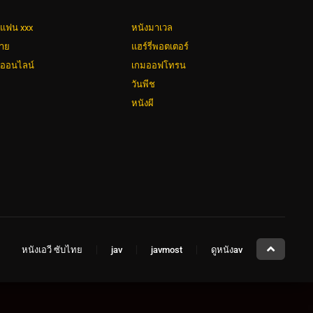
่แฟน xxx
หนังมาเวล
วาย
แฮร์รี่พอตเตอร์
งออนไลน์
เกมออฟโทรน
วันพีช
หนังผี
หนังเอวี ซับไทย
jav
javmost
ดูหนังav