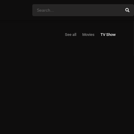
See all
Movies
TV Show