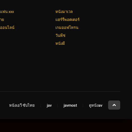
่แฟน xxx
หนังมาเวล
วาย
แฮร์รี่พอตเตอร์
งออนไลน์
เกมออฟโทรน
วันพีช
หนังผี
หนังเอวี ซับไทย
jav
javmost
ดูหนังav