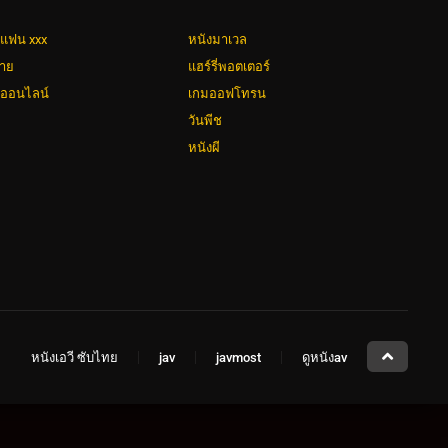
่แฟน xxx
หนังมาเวล
วาย
แฮร์รี่พอตเตอร์
งออนไลน์
เกมออฟโทรน
วันพีช
หนังผี
หนังเอวี ซับไทย
jav
javmost
ดูหนังav